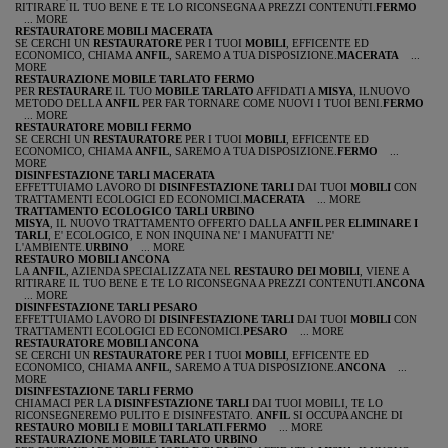
RITIRARE IL TUO BENE E TE LO RICONSEGNA A PREZZI CONTENUTI.
FERMO
... MORE
RESTAURATORE MOBILI MACERATA
SE CERCHI UN
RESTAURATORE
PER I TUOI
MOBILI
, EFFICENTE ED
ECONOMICO, CHIAMA
ANFIL
, SAREMO A TUA DISPOSIZIONE.
MACERATA
...
MORE
RESTAURAZIONE MOBILE TARLATO FERMO
PER
RESTAURARE
IL TUO
MOBILE TARLATO
AFFIDATI A
MISYA
, ILNUOVO
METODO DELLA
ANFIL
PER FAR TORNARE COME NUOVI I TUOI BENI.
FERMO
... MORE
RESTAURATORE MOBILI FERMO
SE CERCHI UN
RESTAURATORE
PER I TUOI
MOBILI
, EFFICENTE ED
ECONOMICO, CHIAMA
ANFIL
, SAREMO A TUA DISPOSIZIONE.
FERMO
...
MORE
DISINFESTAZIONE TARLI MACERATA
EFFETTUIAMO LAVORO DI
DISINFESTAZIONE TARLI
DAI TUOI
MOBILI
CON
TRATTAMENTI ECOLOGICI ED ECONOMICI.
MACERATA
... MORE
TRATTAMENTO ECOLOGICO TARLI URBINO
MISYA
, IL NUOVO TRATTAMENTO OFFERTO DALLA
ANFIL
PER
ELIMINARE I
TARLI
, E' ECOLOGICO, E NON INQUINA NE' I MANUFATTI NE'
L'AMBIENTE.
URBINO
... MORE
RESTAURO MOBILI ANCONA
LA
ANFIL
, AZIENDA SPECIALIZZATA NEL
RESTAURO DEI MOBILI
, VIENE A
RITIRARE IL TUO BENE E TE LO RICONSEGNA A PREZZI CONTENUTI.
ANCONA
... MORE
DISINFESTAZIONE TARLI PESARO
EFFETTUIAMO LAVORO DI
DISINFESTAZIONE TARLI
DAI TUOI
MOBILI
CON
TRATTAMENTI ECOLOGICI ED ECONOMICI.
PESARO
... MORE
RESTAURATORE MOBILI ANCONA
SE CERCHI UN
RESTAURATORE
PER I TUOI
MOBILI
, EFFICENTE ED
ECONOMICO, CHIAMA
ANFIL
, SAREMO A TUA DISPOSIZIONE.
ANCONA
...
MORE
DISINFESTAZIONE TARLI FERMO
CHIAMACI PER LA
DISINFESTAZIONE TARLI
DAI TUOI MOBILI, TE LO
RICONSEGNEREMO PULITO E DISINFESTATO.
ANFIL
SI OCCUPA ANCHE DI
RESTAURO MOBILI
E
MOBILI TARLATI
.
FERMO
... MORE
RESTAURAZIONE MOBILE TARLATO URBINO