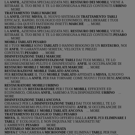
LA
ANFIL
, AZIENDA SPECIALIZZATA NEL
RESTAURO DEI MOBILI
, VIENE A
RITIRARE IL TUO BENE E TE LO RICONSEGNA A PREZZI CONTENUTI.
URBINO
... MORE
TRATTAMENTO TARLI MARCHE
LA
ANFIL
OFFRE
MISYA
, IL NUOVO SISTEMA DI
TRATTAMENTO TARLI
EFFICACE, RAPIDO, ECOLOGICO ED ECONOMICO, PER LIBERARE I TUOI
MOBILI DA QUESTI FASTIDIOSI INSETTI.
MARCHE
... MORE
RESTAURO MOBILI PESARO
LA
ANFIL
, AZIENDA SPECIALIZZATA NEL
RESTAURO DEI MOBILI
, VIENE A
RITIRARE IL TUO BENE E TE LO RICONSEGNA A PREZZI CONTENUTI.
PESARO
... MORE
MOBILI TARLATI PESARO
SE I TUOI
MOBILI
SONO
TARLATI
O HANNO BISOGNO DI UN
RESTAURO
, NOI
DI
ANFIL
TI GARANTIAMO SERIETA', VELOCITA' E PREZZI
CONTENUTI.
PESARO
... MORE
DISINFESTAZIONE TARLI MARCHE
CHIAMACI PER LA
DISINFESTAZIONE TARLI
DAI TUOI MOBILI, TE LO
RICONSEGNEREMO PULITO E DISINFESTATO.
ANFIL
SI OCCUPA ANCHE DI
RESTAURO MOBILI
E
MOBILI TARLATI
.
MARCHE
... MORE
RESTAURAZIONE MOBILE TARLATO ANCONA
PER
RESTAURARE
IL TUO
MOBILE TARLATO
AFFIDATI A
MISYA
, ILNUOVO
METODO DELLA
ANFIL
PER FAR TORNARE COME NUOVI I TUOI BENI.
ANCONA
... MORE
RESTAURATORE MOBILI URBINO
SE CERCHI UN
RESTAURATORE
PER I TUOI
MOBILI
, EFFICENTE ED
ECONOMICO, CHIAMA
ANFIL
, SAREMO A TUA DISPOSIZIONE.
URBINO
...
MORE
DISINFESTAZIONE TARLI ANCONA
CHIAMACI PER LA
DISINFESTAZIONE TARLI
DAI TUOI MOBILI, TE LO
RICONSEGNEREMO PULITO E DISINFESTATO.
ANFIL
SI OCCUPA ANCHE DI
RESTAURO MOBILI
E
MOBILI TARLATI
.
ANCONA
... MORE
TRATTAMENTO ECOLOGICO TARLI PESARO
MISYA
, IL NUOVO TRATTAMENTO OFFERTO DALLA
ANFIL
PER
ELIMINARE I
TARLI
, E' ECOLOGICO, E NON INQUINA NE' I MANUFATTI NE'
L'AMBIENTE.
PESARO
... MORE
ANTITARLO MICROONDE MACERATA
MISYA
E' UNA CAMERA A
MICROONDE
CHE ELIMINA I
TARLI
, PER FAR