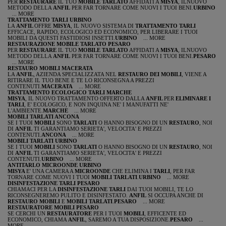
PER
RESTAURARE
IL TUO
MOBILE TARLATO
AFFIDATI A
MISYA
, ILNUOVO
METODO DELLA
ANFIL
PER FAR TORNARE COME NUOVI I TUOI BENI.
URBINO
... MORE
TRATTAMENTO TARLI URBINO
LA
ANFIL
OFFRE
MISYA
, IL NUOVO SISTEMA DI
TRATTAMENTO TARLI
EFFICACE, RAPIDO, ECOLOGICO ED ECONOMICO, PER LIBERARE I TUOI
MOBILI DA QUESTI FASTIDIOSI INSETTI.
URBINO
... MORE
RESTAURAZIONE MOBILE TARLATO PESARO
PER
RESTAURARE
IL TUO
MOBILE TARLATO
AFFIDATI A
MISYA
, ILNUOVO
METODO DELLA
ANFIL
PER FAR TORNARE COME NUOVI I TUOI BENI.
PESARO
... MORE
RESTAURO MOBILI MACERATA
LA
ANFIL
, AZIENDA SPECIALIZZATA NEL
RESTAURO DEI MOBILI
, VIENE A
RITIRARE IL TUO BENE E TE LO RICONSEGNA A PREZZI
CONTENUTI.
MACERATA
... MORE
TRATTAMENTO ECOLOGICO TARLI MARCHE
MISYA
, IL NUOVO TRATTAMENTO OFFERTO DALLA
ANFIL
PER
ELIMINARE I
TARLI
, E' ECOLOGICO, E NON INQUINA NE' I MANUFATTI NE'
L'AMBIENTE.
MARCHE
... MORE
MOBILI TARLATI ANCONA
SE I TUOI
MOBILI
SONO
TARLATI
O HANNO BISOGNO DI UN
RESTAURO
, NOI
DI
ANFIL
TI GARANTIAMO SERIETA', VELOCITA' E PREZZI
CONTENUTI.
ANCONA
... MORE
MOBILI TARLATI URBINO
SE I TUOI
MOBILI
SONO
TARLATI
O HANNO BISOGNO DI UN
RESTAURO
, NOI
DI
ANFIL
TI GARANTIAMO SERIETA', VELOCITA' E PREZZI
CONTENUTI.
URBINO
... MORE
ANTITARLO MICROONDE URBINO
MISYA
E' UNA CAMERA A
MICROONDE
CHE ELIMINA I
TARLI
, PER FAR
TORNARE COME NUOVI I TUOI
MOBILI TARLATI
.
URBINO
... MORE
DISINFESTAZIONE TARLI PESARO
CHIAMACI PER LA
DISINFESTAZIONE TARLI
DAI TUOI MOBILI, TE LO
RICONSEGNEREMO PULITO E DISINFESTATO.
ANFIL
SI OCCUPA ANCHE DI
RESTAURO MOBILI
E
MOBILI TARLATI
.
PESARO
... MORE
RESTAURATORE MOBILI PESARO
SE CERCHI UN
RESTAURATORE
PER I TUOI
MOBILI
, EFFICENTE ED
ECONOMICO, CHIAMA
ANFIL
, SAREMO A TUA DISPOSIZIONE.
PESARO
...
MORE