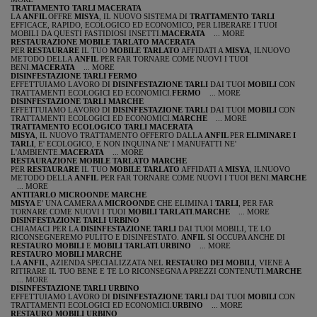
TRATTAMENTO TARLI MACERATA
LA
ANFIL
OFFRE
MISYA
, IL NUOVO SISTEMA DI
TRATTAMENTO TARLI
EFFICACE, RAPIDO, ECOLOGICO ED ECONOMICO, PER LIBERARE I TUOI
MOBILI DA QUESTI FASTIDIOSI INSETTI.
MACERATA
... MORE
RESTAURAZIONE MOBILE TARLATO MACERATA
PER
RESTAURARE
IL TUO
MOBILE TARLATO
AFFIDATI A
MISYA
, ILNUOVO
METODO DELLA
ANFIL
PER FAR TORNARE COME NUOVI I TUOI
BENI.
MACERATA
... MORE
DISINFESTAZIONE TARLI FERMO
EFFETTUIAMO LAVORO DI
DISINFESTAZIONE TARLI
DAI TUOI
MOBILI
CON
TRATTAMENTI ECOLOGICI ED ECONOMICI.
FERMO
... MORE
DISINFESTAZIONE TARLI MARCHE
EFFETTUIAMO LAVORO DI
DISINFESTAZIONE TARLI
DAI TUOI
MOBILI
CON
TRATTAMENTI ECOLOGICI ED ECONOMICI.
MARCHE
... MORE
TRATTAMENTO ECOLOGICO TARLI MACERATA
MISYA
, IL NUOVO TRATTAMENTO OFFERTO DALLA
ANFIL
PER
ELIMINARE I
TARLI
, E' ECOLOGICO, E NON INQUINA NE' I MANUFATTI NE'
L'AMBIENTE.
MACERATA
... MORE
RESTAURAZIONE MOBILE TARLATO MARCHE
PER
RESTAURARE
IL TUO
MOBILE TARLATO
AFFIDATI A
MISYA
, ILNUOVO
METODO DELLA
ANFIL
PER FAR TORNARE COME NUOVI I TUOI BENI.
MARCHE
... MORE
ANTITARLO MICROONDE MARCHE
MISYA
E' UNA CAMERA A
MICROONDE
CHE ELIMINA I
TARLI
, PER FAR
TORNARE COME NUOVI I TUOI
MOBILI TARLATI
.
MARCHE
... MORE
DISINFESTAZIONE TARLI URBINO
CHIAMACI PER LA
DISINFESTAZIONE TARLI
DAI TUOI MOBILI, TE LO
RICONSEGNEREMO PULITO E DISINFESTATO.
ANFIL
SI OCCUPA ANCHE DI
RESTAURO MOBILI
E
MOBILI TARLATI
.
URBINO
... MORE
RESTAURO MOBILI MARCHE
LA
ANFIL
, AZIENDA SPECIALIZZATA NEL
RESTAURO DEI MOBILI
, VIENE A
RITIRARE IL TUO BENE E TE LO RICONSEGNA A PREZZI CONTENUTI.
MARCHE
... MORE
DISINFESTAZIONE TARLI URBINO
EFFETTUIAMO LAVORO DI
DISINFESTAZIONE TARLI
DAI TUOI
MOBILI
CON
TRATTAMENTI ECOLOGICI ED ECONOMICI.
URBINO
... MORE
RESTAURO MOBILI URBINO