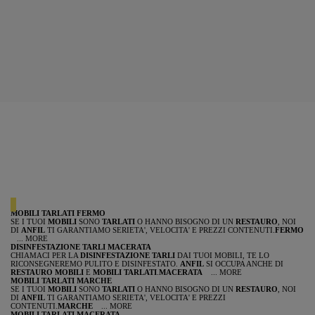
MOBILI TARLATI FERMO
SE I TUOI
MOBILI
SONO
TARLATI
O HANNO BISOGNO DI UN
RESTAURO
, NOI
DI
ANFIL
TI GARANTIAMO SERIETA', VELOCITA' E PREZZI CONTENUTI.
FERMO
... MORE
DISINFESTAZIONE TARLI MACERATA
CHIAMACI PER LA
DISINFESTAZIONE TARLI
DAI TUOI MOBILI, TE LO
RICONSEGNEREMO PULITO E DISINFESTATO.
ANFIL
SI OCCUPA ANCHE DI
RESTAURO MOBILI
E
MOBILI TARLATI
.
MACERATA
... MORE
MOBILI TARLATI MARCHE
SE I TUOI
MOBILI
SONO
TARLATI
O HANNO BISOGNO DI UN
RESTAURO
, NOI
DI
ANFIL
TI GARANTIAMO SERIETA', VELOCITA' E PREZZI
CONTENUTI.
MARCHE
... MORE
MOBILI TARLATI MACERATA